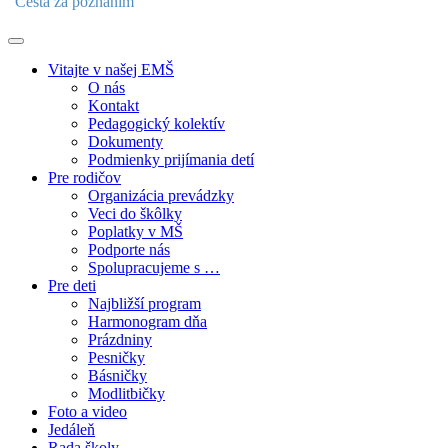
"Cesta za poznaním"
Vitajte v našej EMŠ
O nás
Kontakt
Pedagogický kolektív
Dokumenty
Podmienky prijímania detí
Pre rodičov
Organizácia prevádzky
Veci do škôlky
Poplatky v MŠ
Podporte nás
Spolupracujeme s …
Pre deti
Najbližší program
Harmonogram dňa
Prázdniny
Pesničky
Básničky
Modlitbičky
Foto a video
Jedáleň
Rada školy