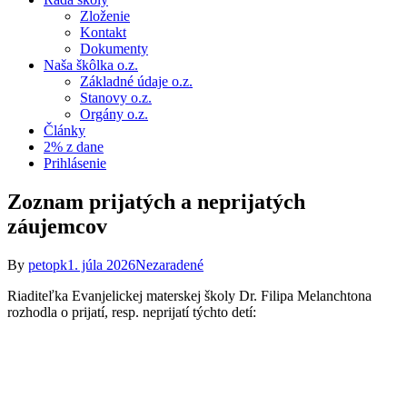
Zloženie
Kontakt
Dokumenty
Naša škôlka o.z.
Základné údaje o.z.
Stanovy o.z.
Orgány o.z.
Články
2% z dane
Prihlásenie
Zoznam prijatých a neprijatých
záujemcov
By
petopk
1. júla 2026
Nezaradené
Riaditeľka Evanjelickej materskej školy Dr. Filipa Melanchtona
rozhodla o prijatí, resp. neprijatí týchto detí: