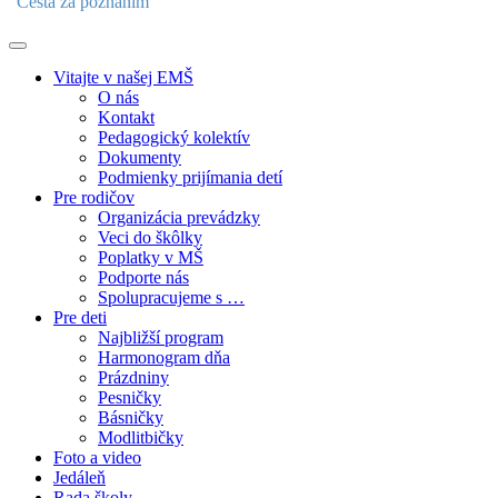
"Cesta za poznaním"
Vitajte v našej EMŠ
O nás
Kontakt
Pedagogický kolektív
Dokumenty
Podmienky prijímania detí
Pre rodičov
Organizácia prevádzky
Veci do škôlky
Poplatky v MŠ
Podporte nás
Spolupracujeme s …
Pre deti
Najbližší program
Harmonogram dňa
Prázdniny
Pesničky
Básničky
Modlitbičky
Foto a video
Jedáleň
Rada školy