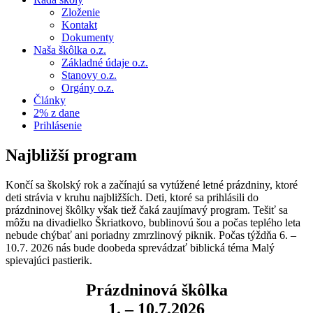
Zloženie
Kontakt
Dokumenty
Naša škôlka o.z.
Základné údaje o.z.
Stanovy o.z.
Orgány o.z.
Články
2% z dane
Prihlásenie
Najbližší program
Končí sa školský rok a začínajú sa vytúžené letné prázdniny, ktoré
deti strávia v kruhu najbližších. Deti, ktoré sa prihlásili do
prázdninovej škôlky však tiež čaká zaujímavý program. Tešiť sa
môžu na divadielko Škriatkovo, bublinovú šou a počas teplého leta
nebude chýbať ani poriadny zmrzlinový piknik. Počas týždňa 6. –
10.7. 2026 nás bude doobeda sprevádzať biblická téma Malý
spievajúci pastierik.
Prázdninová škôlka
1. – 10.7.2026