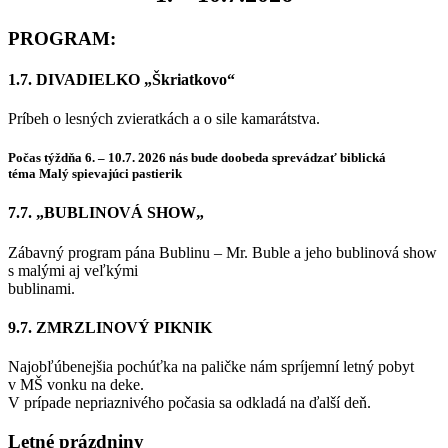
PROGRAM:
1.7. DIVADIELKO „Škriatkovo“
Príbeh o lesných zvieratkách a o sile kamarátstva.
Počas týždňa 6. – 10.7. 2026 nás bude doobeda sprevádzať biblická
téma Malý spievajúci pastierik
7.7. „BUBLINOVÁ SHOW„
Zábavný program pána Bublinu – Mr. Buble a jeho bublinová show
s malými aj veľkými
bublinami.
9.7. ZMRZLINOVÝ PIKNIK
Najobľúbenejšia pochúťka na paličke nám spríjemní letný pobyt
v MŠ vonku na deke.
V prípade nepriaznivého počasia sa odkladá na ďalší deň.
Letné prázdniny