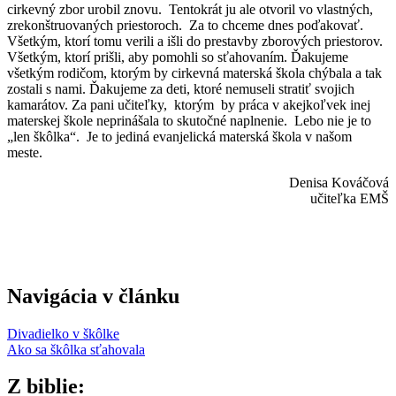
cirkevný zbor urobil znovu. Tentokrát ju ale otvoril vo vlastných,
zrekonštruovaných priestoroch. Za to chceme dnes poďakovať.
Všetkým, ktorí tomu verili a išli do prestavby zborových priestorov.
Všetkým, ktorí prišli, aby pomohli so sťahovaním. Ďakujeme
všetkým rodičom, ktorým by cirkevná materská škola chýbala a tak
zostali s nami. Ďakujeme za deti, ktoré nemuseli stratiť svojich
kamarátov. Za pani učiteľky, ktorým by práca v akejkoľvek inej
materskej škole neprinášala to skutočné naplnenie. Lebo nie je to
„len škôlka“. Je to jediná evanjelická materská škola v našom
meste.
Denisa Kováčová
učiteľka EMŠ
Navigácia v článku
Divadielko v škôlke
Ako sa škôlka sťahovala
Z biblie: