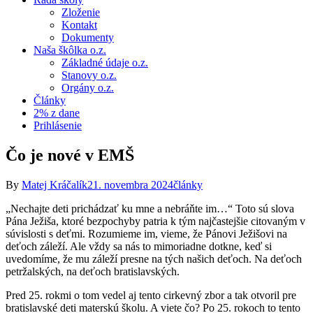
Zloženie
Kontakt
Dokumenty
Naša škôlka o.z.
Základné údaje o.z.
Stanovy o.z.
Orgány o.z.
Články
2% z dane
Prihlásenie
Čo je nové v EMŠ
By
Matej Kráčalík
21. novembra 2024
články
„Nechajte deti prichádzať ku mne a nebráňte im…“ Toto sú slova
Pána Ježiša, ktoré bezpochyby patria k tým najčastejšie citovaným v
súvislosti s deťmi. Rozumieme im, vieme, že Pánovi Ježišovi na
deťoch záleží. Ale vždy sa nás to mimoriadne dotkne, keď si
uvedomíme, že mu záleží presne na tých našich deťoch. Na deťoch
petržalských, na deťoch bratislavských.
Pred 25. rokmi o tom vedel aj tento cirkevný zbor a tak otvoril pre
bratislavské deti materskú školu. A viete čo? Po 25. rokoch to tento