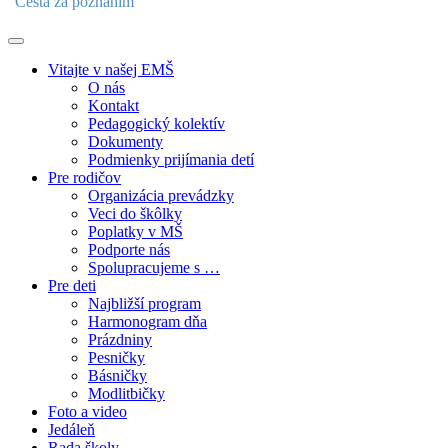
"Cesta za poznaním"
Vitajte v našej EMŠ
O nás
Kontakt
Pedagogický kolektív
Dokumenty
Podmienky prijímania detí
Pre rodičov
Organizácia prevádzky
Veci do škôlky
Poplatky v MŠ
Podporte nás
Spolupracujeme s …
Pre deti
Najbližší program
Harmonogram dňa
Prázdniny
Pesničky
Básničky
Modlitbičky
Foto a video
Jedáleň
Rada školy